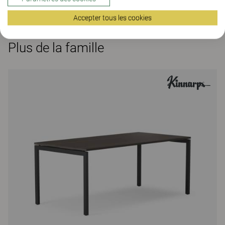
dans le Kinnarps Colour Studio.
Accepter tous les cookies
Plus de la famille