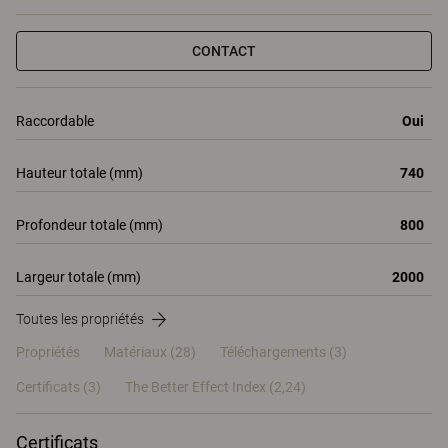
CONTACT
Raccordable
Oui
Hauteur totale (mm)
740
Profondeur totale (mm)
800
Largeur totale (mm)
2000
Toutes les propriétés
Propriétés
Matériaux
(28)
Téléchargements (3)
Certificats (
3
)
The Better Effect Index (2,24)
Certificats