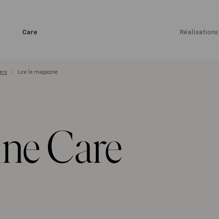
Care
Réalisations
ers
Lire le magazine
ine Care