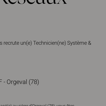
s recrute un(e) Technicien(ne) Système &
 - Orgeval (78)
sé(e) au siège d’Orgeval (78), vous êtes