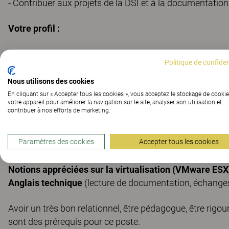
- Contribuer aux projets de la DSI et à la documentation
Votre profil :
Nous attendons de notre futur(e) collaborateur(trice) :
Politique de confiden
Formation Bac +2/ +3 en informatique
(BTS SIO SISR, 
Nous utilisons des cookies
réseaux ou équivalent),
En cliquant sur « Accepter tous les cookies », vous acceptez le stockage de cookie
votre appareil pour améliorer la navigation sur le site, analyser son utilisation et
contribuer à nos efforts de marketing.
1 à 3 ans d’expérience
,
Paramètres des cookies
Accepter tous les cookies
Bonnes bases sur
Windows/ Microsoft 365, Active Dire
Notions appréciées sur la virtualisation (VMware ESX),
Anglais technique
(lecture de documentation, échanges
Avoir un très bon relationnel, être pédagogue, être rigoure
sont des prérequis pour ce poste.