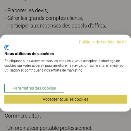
- Elaborer les devis,
- Gérer les grands comptes clients,
- Participer aux réponses des appels d'offres,
Votre profil :
Politique de confidentialité
Nous attendons de notre futur(e) collaborateur(trice)
Nous utilisons des cookies
qu'il/elle soit rigoureux(se), organisé(e), agile,
En cliquant sur « Accepter tous les cookies », vous acceptez le stockage de
réactif(ve), avec une réelle réflexion orientée
cookies sur votre appareil pour améliorer la navigation sur le site, analyser son
utilisation et contribuer à nos efforts de marketing.
business.
Avoir un très bon relationnel et la gestion du Pack-
Office sont des prérequis pour ce poste.
Paramètres des cookies
Accepter tous les cookies
Dans le cadre de l'exécution de son contrat de travail,
il est mis à la disposition de l'Assistant(e)
Commercial(e) :
- Un ordinateur portable professionnel.