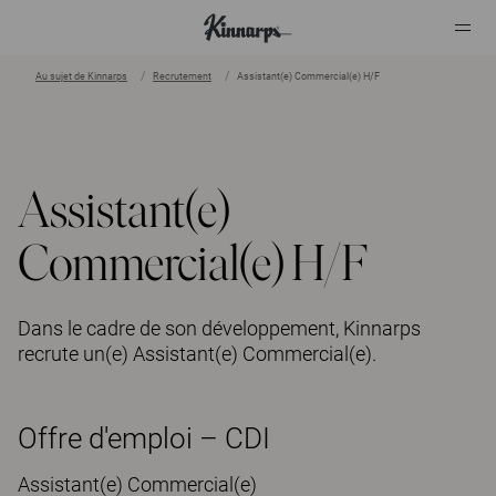
Au sujet de Kinnarps
Recrutement
Assistant(e) Commercial(e) H/F
?
?
Assistant(e)
Commercial(e) H/F
Dans le cadre de son développement, Kinnarps
recrute un(e) Assistant(e) Commercial(e).
Offre d'emploi – CDI
Assistant(e) Commercial(e)