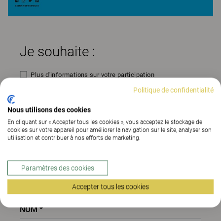
Je souhaite :
Plus d'informations sur votre participation
Politique de confidentialité
Etre recontacté
Nous utilisons des cookies
Vous rencontrer sur Workspace Expo
En cliquant sur « Accepter tous les cookies », vous acceptez le stockage de
cookies sur votre appareil pour améliorer la navigation sur le site, analyser son
Vos coordonnées
utilisation et contribuer à nos efforts de marketing.
SOCIÉTÉ *
Paramètres des cookies
Accepter tous les cookies
NOM *