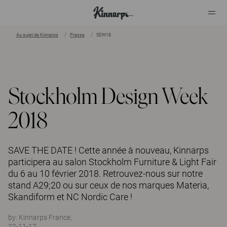
Au sujet de Kinnarps
Presse
SDW18
?
?
Stockholm Design Week
2018
SAVE THE DATE ! Cette année à nouveau, Kinnarps
participera au salon Stockholm Furniture & Light Fair
du 6 au 10 février 2018. Retrouvez-nous sur notre
stand A29;20 ou sur ceux de nos marques Materia,
Skandiform et NC Nordic Care !
by:
Kinnarps France,
22-11-17