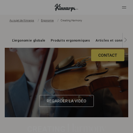
Au sujet de Kinnarps
Ergonomie
Creating Harmony
?
?
L’ergonomie globale
Produits ergonomiques
Articles et connaiss
CONTACT
REGARDER LA VIDÉO