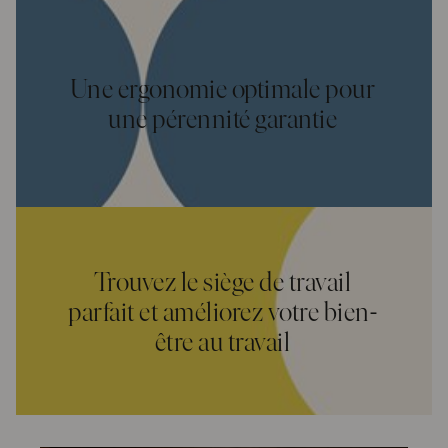
Une ergonomie optimale pour
une pérennité garantie
Trouvez le siège de travail
parfait et améliorez votre bien-
être au travail